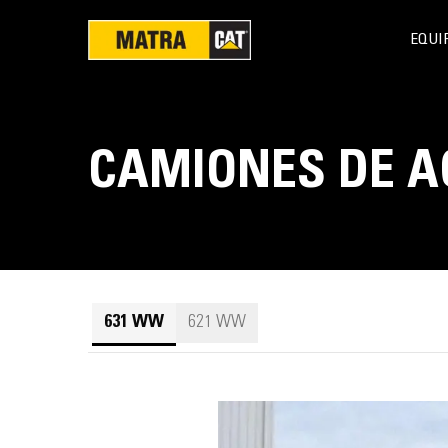
EQUI
CAMIONES DE 
631 WW
621 WW