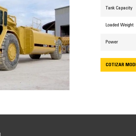
description
medida
cantidad
Datos técnicos
Tank Capacity
Loaded Weight
Power
COTIZAR MOD