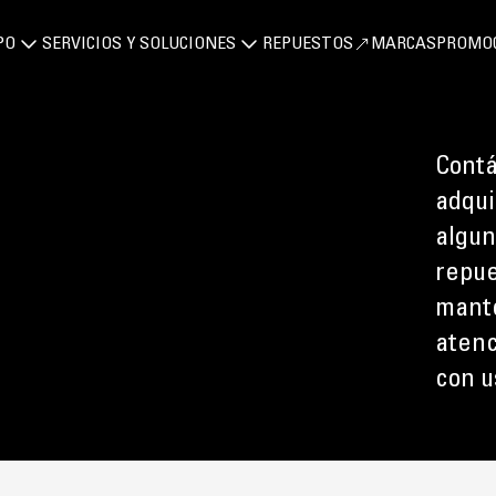
PO
SERVICIOS Y SOLUCIONES
REPUESTOS
MARCAS
PROMO
Contá
adqui
algun
repue
mante
atenc
con u