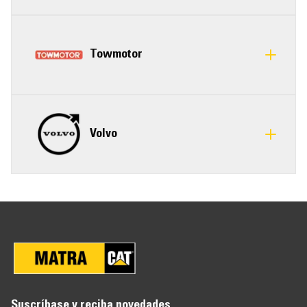
Towmotor
Volvo
Suscríbase y reciba novedades