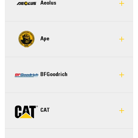
Aeolus
Ape
BFGoodrich
CAT