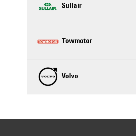
Sullair
Towmotor
Volvo