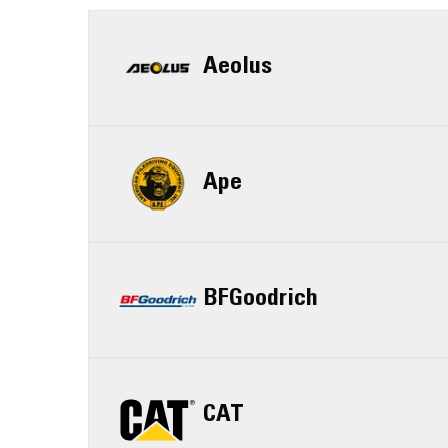
Aeolus
Ape
BFGoodrich
CAT