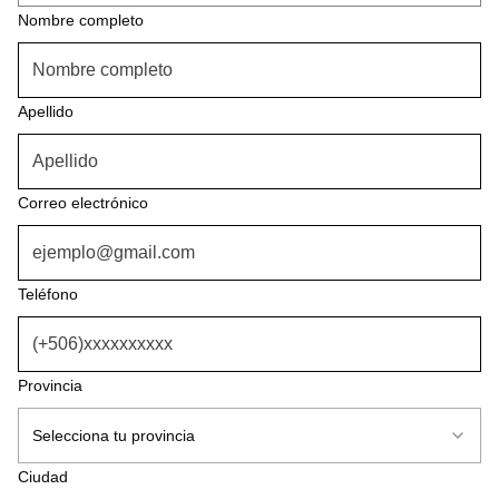
Nombre completo
Servicio seleccionado
Apellido
Nombre completo
Correo electrónico
Apellido
Teléfono
Correo electrónico
Provincia
Teléfono
Selecciona tu provincia
Ciudad
Ingresa tu provincia aquí.